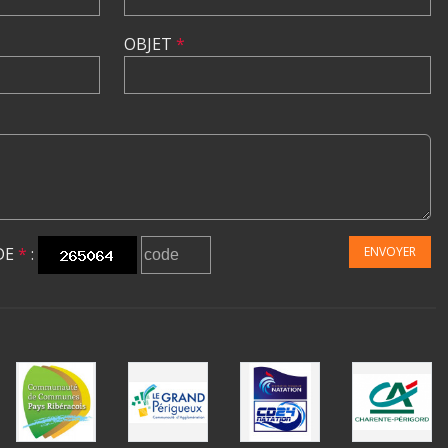
OBJET
*
DE
*
:
ENVOYER