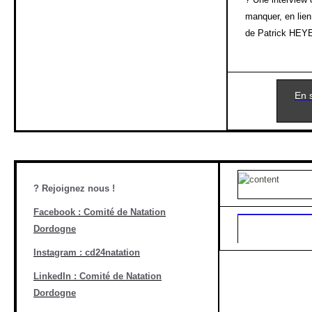
manquer, en lien 
de Patrick HEY
En s
?
Rejoignez nous !
Facebook : Comité de Natation
Dordogne
Instagram : cd24natation
LinkedIn : Comité de Natation
Dordogne