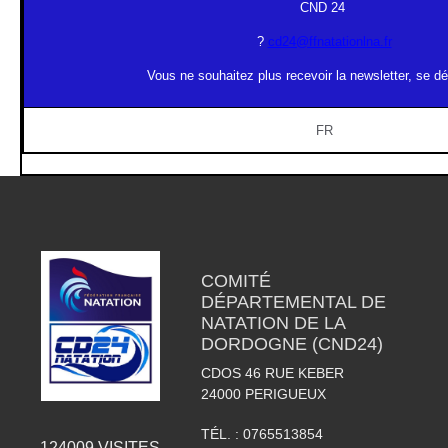
CND 24
?
cd24@ffnatationlna.fr
Vous ne souhaitez plus recevoir la newsletter, se d
FR
COMITÉ
DÉPARTEMENTAL DE
NATATION DE LA
DORDOGNE (CND24)
CDOS 46 RUE KEBER
24000
PERIGUEUX
TÉL. :
0765513854
124009
VISITES