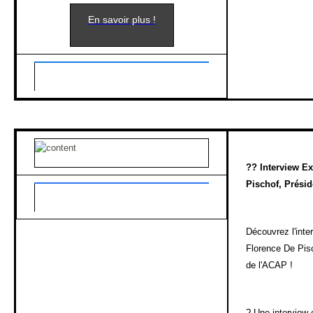
En savoir plus !
??
Interview Ex
Pischof, Présid
Découvrez l'inte
Florence De Pisc
de l'ACAP !
?
Une interview 