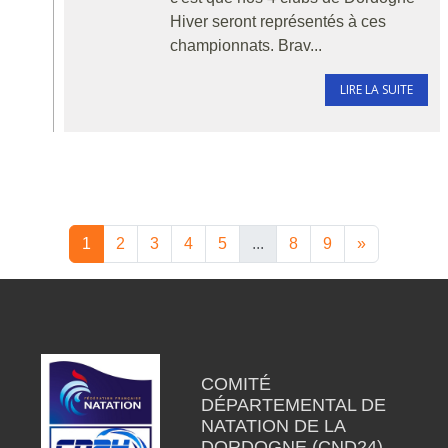
Hiver seront représentés à ces
championnats. Brav...
LIRE LA SUITE
1
2
3
4
5
...
8
9
»
COMITÉ
DÉPARTEMENTAL DE
NATATION DE LA
DORDOGNE (CND24)