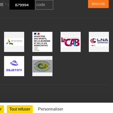
DE
*
:
ENVOYER
r
Tout refuser
Personnaliser