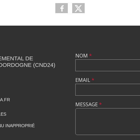
NOM
*
EMENTAL DE
 DORDOGNE (CND24)
EMAIL
*
A.FR
MESSAGE
*
LES
U INAPPROPRIÉ