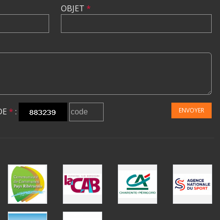
OBJET
*
DE
*
:
ENVOYER