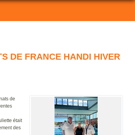
ATS DE FRANCE HANDI HIVER
nnats de
rentes
iette était
lement des