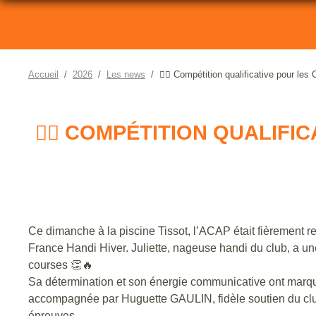
Accueil
2026
Les news
🏊‍♀️ Compétition qualificative pour l
🏊‍♀️ COMPÉTITION QUALIF
Ce dimanche à la piscine Tissot, l’ACAP était fièrement r
France Handi Hiver. Juliette, nageuse handi du club, a une
courses 👏🔥
Sa détermination et son énergie communicative ont marqué
accompagnée par Huguette GAULIN, fidèle soutien du club,
épreuves.