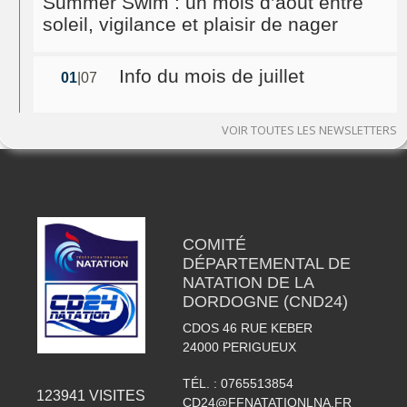
Summer Swim : un mois d’août entre
soleil, vigilance et plaisir de nager
Info du mois de juillet
01
|07
VOIR TOUTES LES NEWSLETTERS
COMITÉ
DÉPARTEMENTAL DE
NATATION DE LA
DORDOGNE (CND24)
CDOS 46 RUE KEBER
24000
PERIGUEUX
TÉL. :
0765513854
123941
VISITES
CD24@FFNATATIONLNA.FR