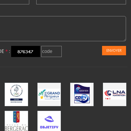
DE
*
:
ENVOYER