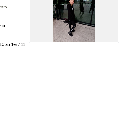
chro
e de
10 au 1er / 11