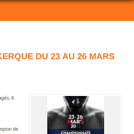
ERQUE DU 23 AU 26 MARS
agés, 6
mpion de