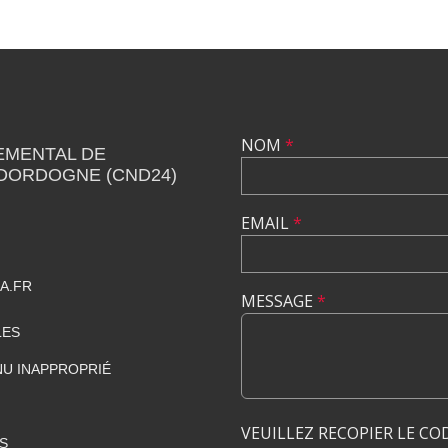
NOM
*
EMENTAL DE
 DORDOGNE (CND24)
EMAIL
*
A.FR
MESSAGE
*
LES
U INAPPROPRIÉ
VEUILLEZ RECOPIER LE CO
S