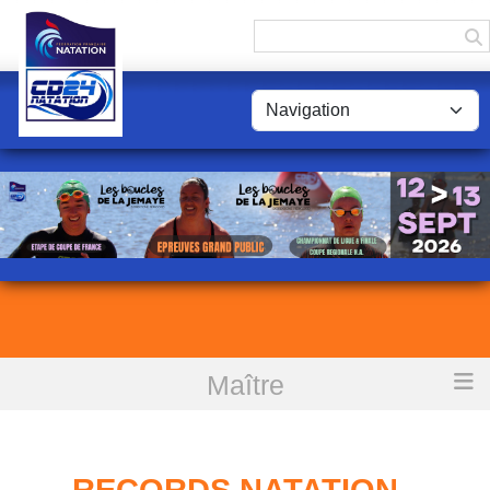
Panneau de gestion des cookies
Maître
Accueil
Records Natation - Département : DORDOGNE
RECORDS NATATION -