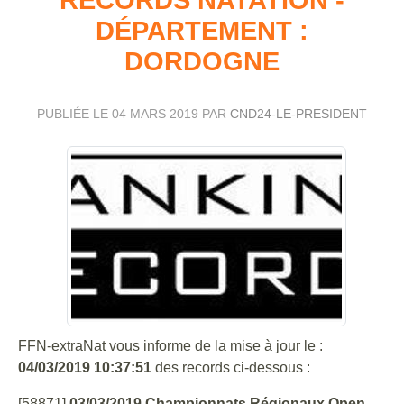
DÉPARTEMENT :
DORDOGNE
PUBLIÉE LE
04 MARS 2019
PAR
CND24-LE-PRESIDENT
FFN-extraNat vous informe de la mise à jour le :
04/03/2019 10:37:51
des records ci-dessous :
[58871]
03/03/2019 Championnats Régionaux Open