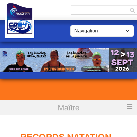
Panneau de gestion des cookies
Maître
Accueil
Records Natation - Département : DORDOGNE
RECORDS NATATION -