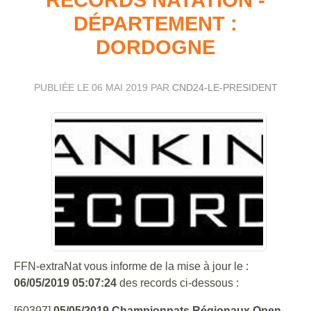
DÉPARTEMENT :
DORDOGNE
PUBLIÉE LE
06 MAI 2019
PAR
CND24-LE-PRESIDENT
FFN-extraNat vous informe de la mise à jour le :
06/05/2019 05:07:24
des records ci-dessous :
[60397]
05/05/2019 Championnats Régionaux Open