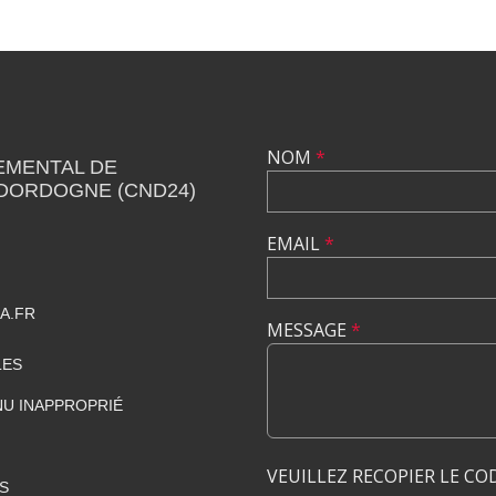
NOM
*
EMENTAL DE
 DORDOGNE (CND24)
EMAIL
*
A.FR
MESSAGE
*
LES
U INAPPROPRIÉ
VEUILLEZ RECOPIER LE CO
S