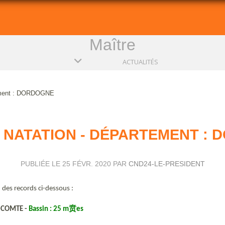
Maître
ACTUALITÉS
tement : DORDOGNE
NATATION - DÉPARTEMENT :
PUBLIÉE LE
25 FÉVR. 2020
PAR
CND24-LE-PRESIDENT
5
des records ci-dessous :
E-COMTE -
Bassin : 25 m
贲
es