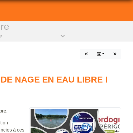
bre
PE
DE NAGE EN EAU LIBRE !
bre.
tion
nciés à ces