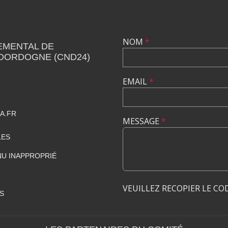
NOM
*
EMENTAL DE
 DORDOGNE (CND24)
EMAIL
*
A.FR
MESSAGE
*
LES
U INAPPROPRIÉ
VEUILLEZ RECOPIER LE CO
S