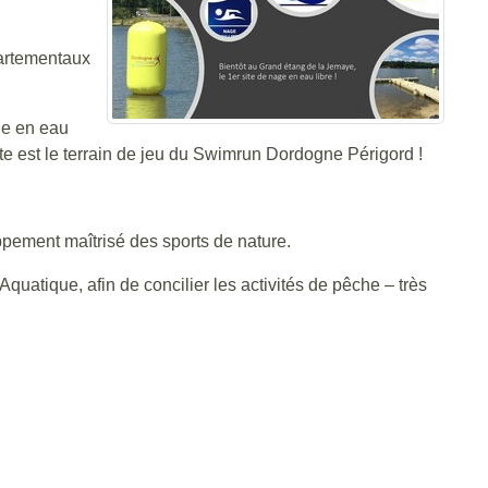
partementaux
ge en eau
te est le terrain de jeu du Swimrun Dordogne Périgord !
oppement maîtrisé des sports de nature.
quatique, afin de concilier les activités de pêche – très