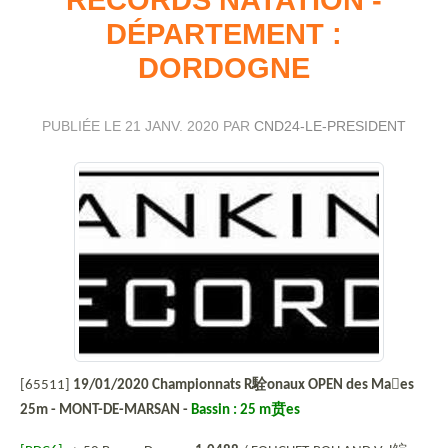
DÉPARTEMENT :
DORDOGNE
PUBLIÉE LE
21 JANV. 2020
PAR
CND24-LE-PRESIDENT
[65511]
19/01/2020 Championnats R
駩
onaux OPEN des Maes
25m - MONT-DE-MARSAN -
Bassin : 25 m
贲
es