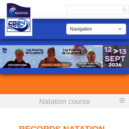
Panneau de gestion des cookies
Natation course
Accueil
Records Natation - Département : DORDOGNE
RECORDS NATATION -