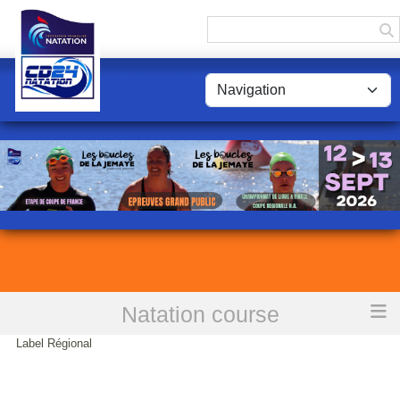
Panneau de gestion des cookies
Natation course
Accueil
LNNA Règlements natation course Révision A & Meeting
Label Régional