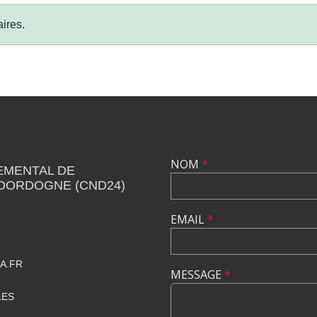
ires.
NOM
*
EMENTAL DE
 DORDOGNE (CND24)
EMAIL
*
A.FR
MESSAGE
*
LES