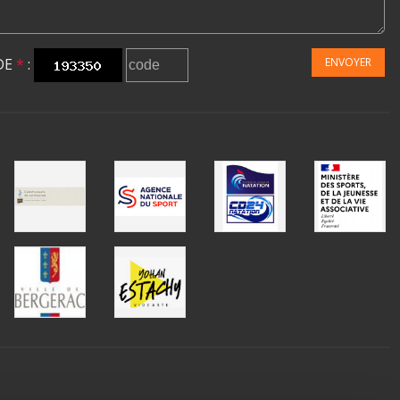
DE
*
:
ENVOYER