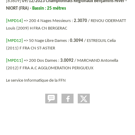
é
[83609]
09/12/2023 Championnats R
gionaux Benjamins Hiver -
é
NIORT (FRA) -
Bassin : 25 m
tres
[MPD14]
=> 200 4 Nages Messieurs :
2.3070
/ RENOU ODERMATT
Louis (2009) H FRA CN BERGERAC
[MPD12]
=> 50 Nage Libre Dames :
0.3094
/ ESTREGUIL Celia
(2011) F FRA CN ST-ASTIER
[MPD11]
=> 200 Dos Dames :
3.0092
/ MARCHAND Antonella
(2012) F FRA A.C AGGLOMERATION PERIGUEUX
Le service Informatique de la FFN