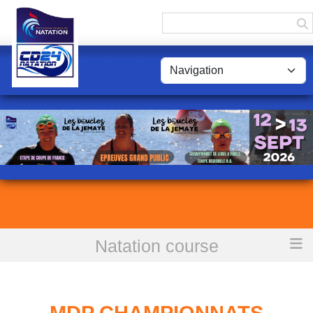
Panneau de gestion des cookies
Natation course
Accueil
MDP Championnats régionaux Benjamins hiver à Niort
MDP CHAMPIONNATS