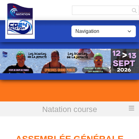
Panneau de gestion des cookies
Natation course
Accueil
Assemblée Générale CND24 à Proissans le 2 02 2020
ASSEMBLÉE GÉNÉRALE