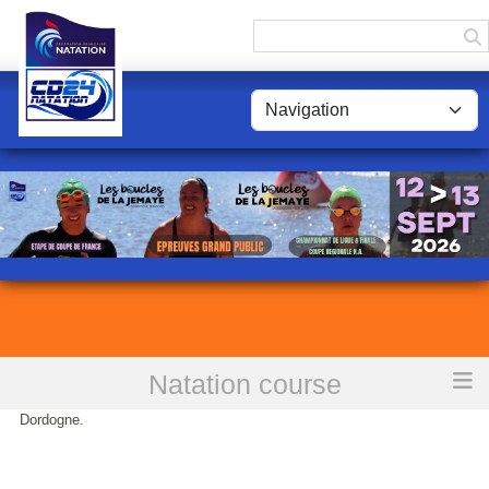
Panneau de gestion des cookies
Natation course
Accueil
21 12 17&18&19 Régionaux Juniors Agen Bassin 50m: Les clubs de
Dordogne.