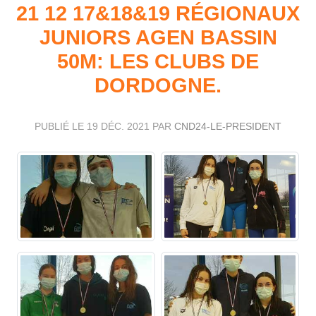
21 12 17&18&19 RÉGIONAUX
JUNIORS AGEN BASSIN
50M: LES CLUBS DE
DORDOGNE.
PUBLIÉ LE
19 DÉC. 2021
PAR
CND24-LE-PRESIDENT