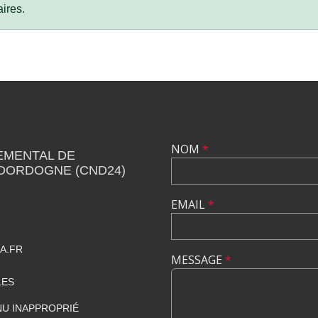
ires.
NOM
*
EMENTAL DE
 DORDOGNE (CND24)
EMAIL
*
A.FR
MESSAGE
*
LES
U INAPPROPRIÉ