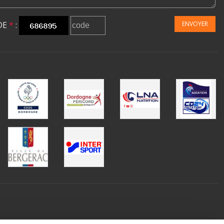
DE
*
:
ENVOYER