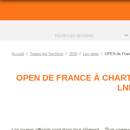
TOUTES LES SECTIONS
Accueil
Toutes les Sections
2018
Les news
OPEN de France
OPEN DE FRANCE À CHARTR
LN
Les jeunes officiels sont dans leur élément....
👌en compa