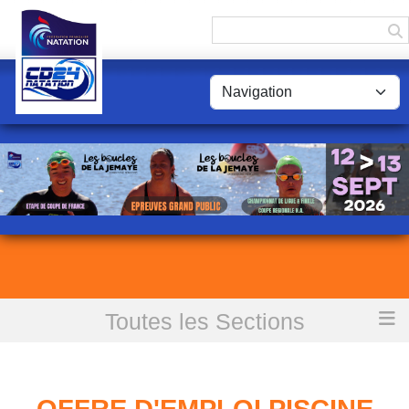
Panneau de gestion des cookies
Toutes les Sections
Accueil
Offre d'emploi Piscine de Montpon Ménestérol
OFFRE D'EMPLOI PISCINE