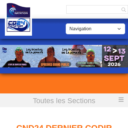
Panneau de gestion des cookies
Toutes les Sections
Accueil
CND24 Dernier CODIR avant l'AG élective du 28 Juin 2021
CND24 DERNIER CODIR