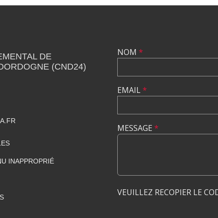
NOM
*
EMENTAL DE
 DORDOGNE (CND24)
EMAIL
*
A.FR
MESSAGE
*
LES
U INAPPROPRIÉ
VEUILLEZ RECOPIER LE CO
S