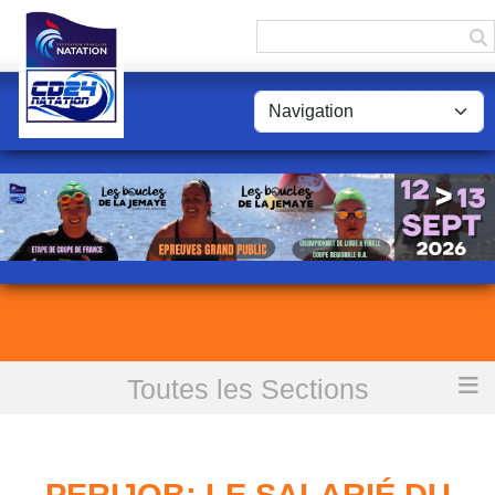
Panneau de gestion des cookies
Toutes les Sections
Accueil
PERIJOB; Le salarié du mois, Antoine LINARES
PERIJOB; LE SALARIÉ DU