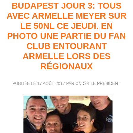
BUDAPEST JOUR 3: TOUS
AVEC ARMELLE MEYER SUR
LE 50NL CE JEUDI. EN
PHOTO UNE PARTIE DU FAN
CLUB ENTOURANT
ARMELLE LORS DES
RÉGIONAUX
PUBLIÉE LE
17 AOÛT 2017
PAR
CND24-LE-PRESIDENT