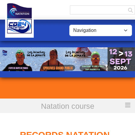
Panneau de gestion des cookies
Natation course
Accueil
Records Natation - Département : DORDOGNE
RECORDS NATATION -