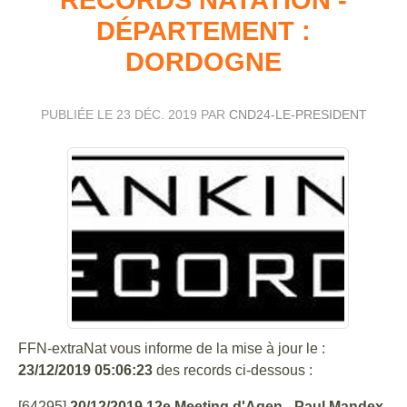
DÉPARTEMENT :
DORDOGNE
PUBLIÉE LE
23 DÉC. 2019
PAR
CND24-LE-PRESIDENT
FFN-extraNat vous informe de la mise à jour le :
23/12/2019 05:06:23
des records ci-dessous :
[64295]
20/12/2019 12e Meeting d'Agen - Paul Mandex