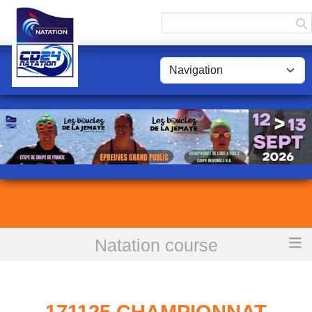
Panneau de gestion des cookies
Natation course
Accueil
171125 Championnat régional LNNA Fin réunion 2
171125 CHAMPIONNAT