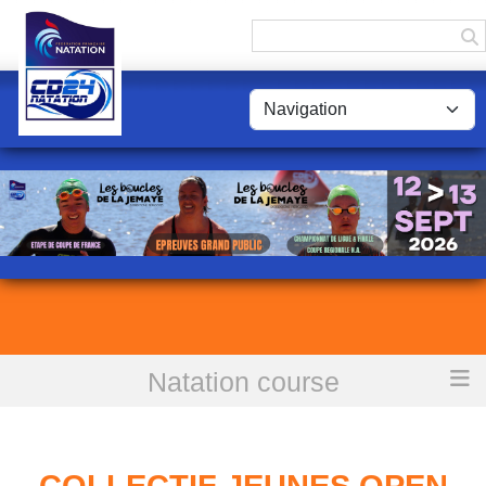
Panneau de gestion des cookies
Natation course
Accueil
Collectif Jeunes Open de France à Chartres Juin 2019
COLLECTIF JEUNES OPEN